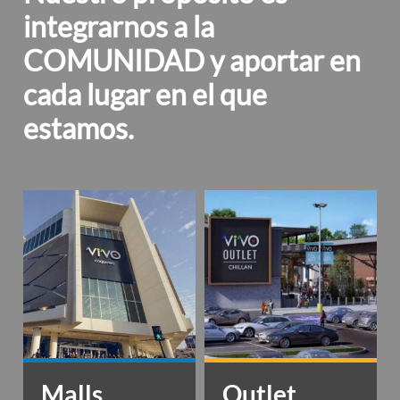
integrarnos a la
COMUNIDAD y aportar en
cada lugar en el que
estamos.
Malls
Outlet